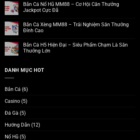
Bắn Cá Nổ Hũ MM88 – Cơ Hội Căn Thưởng
Jackpot Cực Đã
Bắn Cá Xèng MM88 – Trải Nghiệm Săn Thưởng
Đỉnh Cao
Bắn Cá H5 Hiện Đại – Siêu Phẩm Chạm Là Săn
Thưởng Lớn
DANH MỤC HOT
Bắn Cá
(6)
Casino
(5)
Đá Gà
(5)
Hướng Dẫn
(12)
Nổ Hũ
(5)