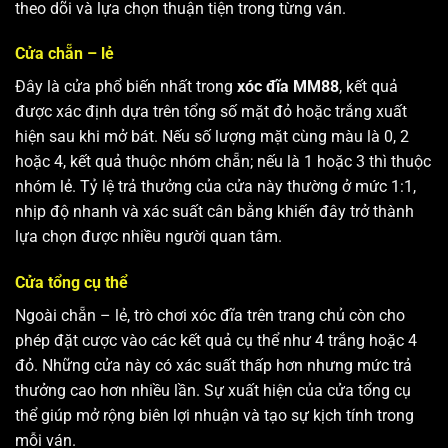
theo dõi và lựa chọn thuận tiện trong từng ván.
Cửa chẵn – lẻ
Đây là cửa phổ biến nhất trong
xóc đĩa MM88
, kết quả
được xác định dựa trên tổng số mặt đỏ hoặc trắng xuất
hiện sau khi mở bát. Nếu số lượng mặt cùng màu là 0, 2
hoặc 4, kết quả thuộc nhóm chẵn; nếu là 1 hoặc 3 thì thuộc
nhóm lẻ. Tỷ lệ trả thưởng của cửa này thường ở mức 1:1,
nhịp độ nhanh và xác suất cân bằng khiến đây trở thành
lựa chọn được nhiều người quan tâm.
Cửa tổng cụ thể
Ngoài chẵn – lẻ, trò chơi xóc đĩa trên trang chủ còn cho
phép đặt cược vào các kết quả cụ thể như 4 trắng hoặc 4
đỏ. Những cửa này có xác suất thấp hơn nhưng mức trả
thưởng cao hơn nhiều lần. Sự xuất hiện của cửa tổng cụ
thể giúp mở rộng biên lợi nhuận và tạo sự kịch tính trong
mỗi ván.