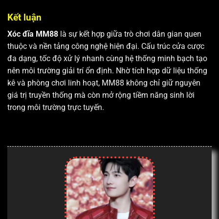
Kết luận
Xóc đĩa MM88
là sự kết hợp giữa trò chơi dân gian quen
thuộc và nền tảng công nghệ hiện đại. Cấu trúc cửa cược
đa dạng, tốc độ xử lý nhanh cùng hệ thống minh bạch tạo
nên môi trường giải trí ổn định. Nhờ tích hợp dữ liệu thống
kê và phòng chơi linh hoạt, MM88 không chỉ giữ nguyên
giá trị truyền thống mà còn mở rộng tiềm năng sinh lời
trong môi trường trực tuyến.