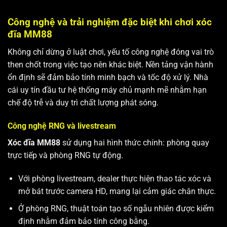
Công nghệ và trải nghiệm đặc biệt khi chơi xóc
đĩa MM88
Không chỉ dừng ở luật chơi, yếu tố công nghệ đóng vai trò
then chốt trong việc tạo nên khác biệt. Nền tảng vận hành
ổn định sẽ đảm bảo tính minh bạch và tốc độ xử lý. Nhà
cái uy tín đầu tư hệ thống máy chủ mạnh mẽ nhằm hạn
chế độ trễ và duy trì chất lượng phát sóng.
Công nghệ RNG và livestream
Xóc đĩa MM88
sử dụng hai hình thức chính: phòng quay
trực tiếp và phòng RNG tự động.
Với phòng livestream, dealer thực hiện thao tác xóc và
mở bát trước camera HD, mang lại cảm giác chân thực.
Ở phòng RNG, thuật toán tạo số ngẫu nhiên được kiểm
định nhằm đảm bảo tính công bằng.