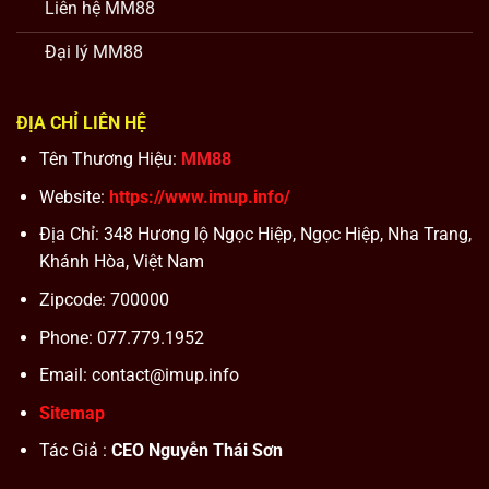
Liên hệ MM88
Đại lý MM88
ĐỊA CHỈ LIÊN HỆ
Tên Thương Hiệu:
MM88
Website:
https://www.imup.info/
Địa Chỉ: 348 Hương lộ Ngọc Hiệp, Ngọc Hiệp, Nha Trang,
Khánh Hòa, Việt Nam
Zipcode: 700000
Phone: 077.779.1952
Email:
contact@imup.info
Sitemap
Tác Giả :
CEO Nguyễn Thái Sơn