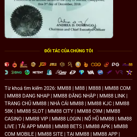
ĐỐI TÁC CỦA CHÚNG TÔI
Từ khoá tìm kiếm 2026: MM88 | M88 | M888 | MM88 COM
| MM88 DANG NHAP | MM88 ĐĂNG NHẬP | MM88 LINK |
TRANG CHỦ MM88 | NHÀ CÁI MM88 | MM88 KJC | MM88
58K | MM88 SLOT | MM88 CITY | MM88 C9M | MM88
CASINO | MM88 VIP | MM88 LOGIN | NỔ HŨ MM88 | MM88
LIVE | TẢI APP MM88 | MM88 BETS | MM88 APK | MM88
COM MOBILE | MM88 SITE | TẠI MM88 | MM88 APP |