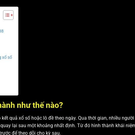
88
g xổ số
hành như thế nào?
 kết quả xổ số hoặc lô đề theo ngày. Qua thời gian, nhiều ngườ
 quay lại sau một khoảng nhất định. Từ đó hình thành khái niệ
trước để theo dõi cho kỳ sau.