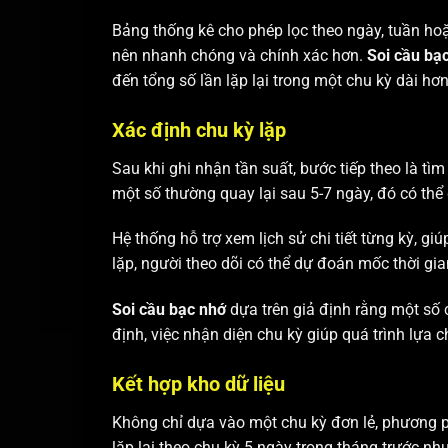
Bảng thống kê cho phép lọc theo ngày, tuần hoặ
nên nhanh chóng và chính xác hơn.
Soi cầu bạ
đến tổng số lần lặp lại trong một chu kỳ dài hơn
Xác định chu kỳ lặp
Sau khi ghi nhận tần suất, bước tiếp theo là tì
một số thường quay lại sau 5-7 ngày, đó có thể
Hệ thống hỗ trợ xem lịch sử chi tiết từng kỳ, g
lặp, người theo dõi có thể dự đoán mốc thời gia
Soi cầu bạc nhớ
dựa trên giả định rằng một số 
định, việc nhận diện chu kỳ giúp quá trình lựa c
Kết hợp kho dữ liệu
Không chỉ dựa vào một chu kỳ đơn lẻ, phương p
lặp lại theo chu kỳ 5 ngày trong tháng trước nh