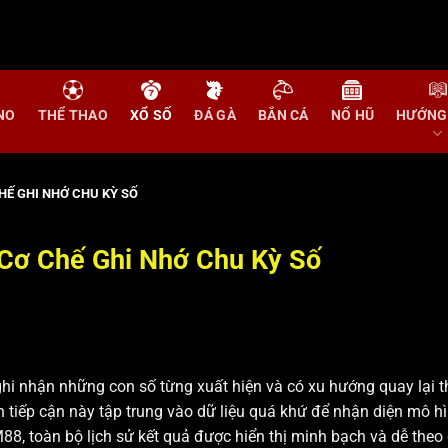
NO
THỂ THAO
XỔ SỐ
ĐÁ GÀ
BẮN CÁ
NỔ HŨ
HƯỚNG
HẾ GHI NHỚ CHU KỲ SỐ
Cơ Chế Ghi Nhớ Chu Kỳ Số
ghi nhận những con số từng xuất hiện và có xu hướng quay lại 
h tiếp cận này tập trung vào dữ liệu quá khứ để nhận diện mô h
88
, toàn bộ lịch sử kết quả được hiển thị minh bạch và dễ theo