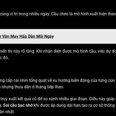
 cùng vị trí trong nhiều ngày. Cầu chéo là mô hình xuất hiện the
ử Vận May Hấp Dẫn Mỗi Ngày
hiển thị này rõ ràng. Khi nhận diện được mô hình cầu, việc dự đ
c đó.
ung cấp cái nhìn tổng quát về xu hướng biến động của từng con 
 nhưng thưa dần ở tháng tiếp theo.
 truy xuất kết quả cũ để so sánh nhiều giai đoạn. Điều này giúp
g.
Soi cầu bạc nhớ
khi được áp dụng dài hạn tạo ra cơ sở thống
ần nhất.