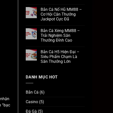
Bắn Cá Nổ Hũ MM88 –
Cơ Hội Căn Thưởng
Jackpot Cực Đã
Bắn Cá Xèng MM88 –
Trải Nghiệm Săn
Thưởng Đỉnh Cao
Bắn Cá H5 Hiện Đại –
Siêu Phẩm Chạm Là
Săn Thưởng Lớn
DANH MỤC HOT
Bắn Cá
(6)
i nhận
Casino
(5)
m “bạc
Đá Gà
(5)