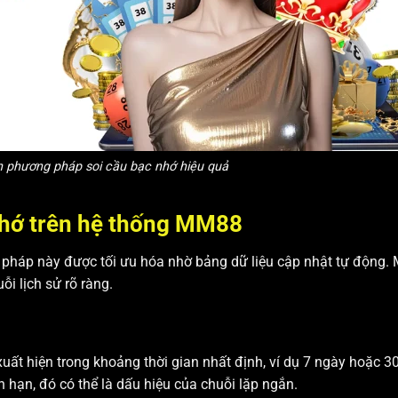
h phương pháp soi cầu bạc nhớ hiệu quả
nhớ trên hệ thống MM88
 pháp này được tối ưu hóa nhờ bảng dữ liệu cập nhật tự động. 
ỗi lịch sử rõ ràng.
uất hiện trong khoảng thời gian nhất định, ví dụ 7 ngày hoặc 3
 hạn, đó có thể là dấu hiệu của chuỗi lặp ngắn.