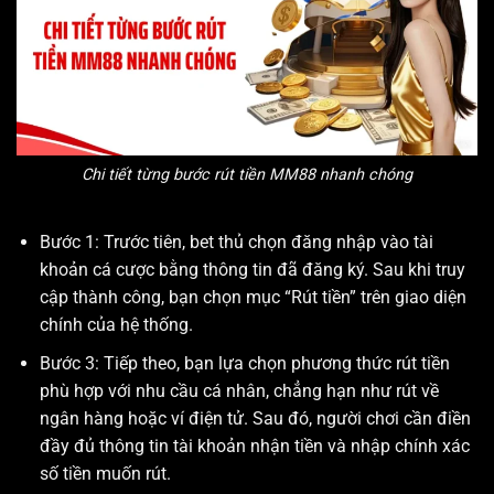
Chi tiết từng bước rút tiền MM88 nhanh chóng
Bước 1: Trước tiên, bet thủ chọn đăng nhập vào tài
khoản cá cược bằng thông tin đã đăng ký. Sau khi truy
cập thành công, bạn chọn mục “Rút tiền” trên giao diện
chính của hệ thống.
Bước 3: Tiếp theo, bạn lựa chọn phương thức rút tiền
phù hợp với nhu cầu cá nhân, chẳng hạn như rút về
ngân hàng hoặc ví điện tử. Sau đó, người chơi cần điền
đầy đủ thông tin tài khoản nhận tiền và nhập chính xác
số tiền muốn rút.