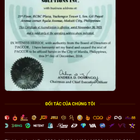
ĐỐI TÁC CỦA CHÚNG TÔI