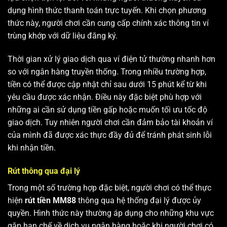
dụng hình thức thanh toán trực tuyến. Khi chọn phương
thức này, người chơi cần cung cấp chính xác thông tin ví
trùng khớp với dữ liệu đăng ký.
Thời gian xử lý giao dịch qua ví điện tử thường nhanh hơn
so với ngân hàng truyền thống. Trong nhiều trường hợp,
tiền có thể được cập nhật chỉ sau dưới 15 phút kể từ khi
yêu cầu được xác nhận. Điều này đặc biệt phù hợp với
những ai cần sử dụng tiền gấp hoặc muốn tối ưu tốc độ
giao dịch. Tuy nhiên người chơi cần đảm bảo tài khoản ví
của mình đã được xác thực đầy đủ để tránh phát sinh lỗi
khi nhận tiền.
Rút thông qua đại lý
Trong một số trường hợp đặc biệt, người chơi có thể thực
hiện
rút tiền MM88
thông qua hệ thống đại lý được ủy
quyền. Hình thức này thường áp dụng cho những khu vực
gặp hạn chế về dịch vụ ngân hàng hoặc khi người chơi có