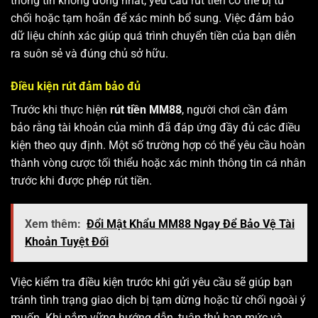
thông tin không đồng nhất, yêu cầu rút tiền có thể bị từ
chối hoặc tạm hoãn để xác minh bổ sung. Việc đảm bảo
dữ liệu chính xác giúp quá trình chuyển tiền của bạn diễn
ra suôn sẻ và đúng chủ sở hữu.
Điều kiện rút đảm bảo đủ
Trước khi thực hiện
rút tiền MM88
, người chơi cần đảm
bảo rằng tài khoản của mình đã đáp ứng đầy đủ các điều
kiện theo quy định. Một số trường hợp có thể yêu cầu hoàn
thành vòng cược tối thiểu hoặc xác minh thông tin cá nhân
trước khi được phép rút tiền.
Xem thêm:
Đổi Mật Khẩu MM88 Ngay Để Bảo Vệ Tài
Khoản Tuyệt Đối
Việc kiểm tra điều kiện trước khi gửi yêu cầu sẽ giúp bạn
tránh tình trạng giao dịch bị tạm dừng hoặc từ chối ngoài ý
muốn. Khi nắm vững hướng dẫn, tuân thủ hạn mức và