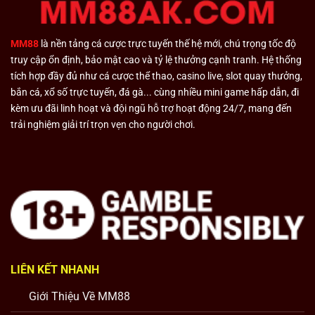
MM88
là nền tảng cá cược trực tuyến thế hệ mới, chú trọng tốc độ
truy cập ổn định, bảo mật cao và tỷ lệ thưởng cạnh tranh. Hệ thống
tích hợp đầy đủ như cá cược thể thao, casino live, slot quay thưởng,
bắn cá, xổ số trực tuyến, đá gà... cùng nhiều mini game hấp dẫn, đi
kèm ưu đãi linh hoạt và đội ngũ hỗ trợ hoạt động 24/7, mang đến
trải nghiệm giải trí trọn vẹn cho người chơi.
LIÊN KẾT NHANH
Giới Thiệu Về MM88