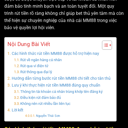
đảm bảo tính minh bạch và an toàn tuyệt đối. Một quy
trình rút tiền rõ ràng không chỉ giúp bet thủ yên tâm mà còn
thể hiện sự chuyên nghiệp của nhà cái
MM88
trong việc
bảo vệ quyền lợi hội viên.
Nội Dung Bài Viết
Các hình thức rút tiền MM88 được hỗ trợ hiện nay
Rút về ngân hàng cá nhân
Rút qua ví điện tử
Rút thông qua đại lý
Hướng dẫn từng bước rút tiền MM88 chi tiết cho tân thủ
Lưu ý khi thực hiện rút tiền MM88 đúng quy chuẩn
Thông tin tài khoản cá nhân trùng khớp tên đăng ký
Điều kiện rút đảm bảo đủ
Không nên rút nhiều lần liên tục
Lời kết
Nguyễn Thái Sơn