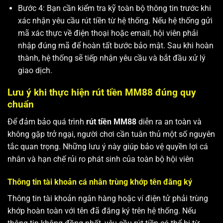
Bước 4: Bạn cần kiểm tra kỹ toàn bộ thông tin trước khi
xác nhận yêu cầu rút tiền từ hệ thống. Nếu hệ thống gửi
mã xác thực về điện thoại hoặc email, hội viên phải
nhập đúng mã để hoàn tất bước bảo mật. Sau khi hoàn
thành, hệ thống sẽ tiếp nhận yêu cầu và bắt đầu xử lý
giao dịch.
Lưu ý khi thực hiện rút tiền MM88 đúng quy
chuẩn
Để đảm bảo quá trình
rút tiền MM88
diễn ra an toàn và
không gặp trở ngại, người chơi cần tuân thủ một số nguyên
tắc quan trọng. Những lưu ý này giúp bảo vệ quyền lợi cá
nhân và hạn chế rủi ro phát sinh của toàn bộ hội viên
Thông tin tài khoản cá nhân trùng khớp tên đăng ký
Thông tin tài khoản ngân hàng hoặc ví điện tử phải trùng
khớp hoàn toàn với tên đã đăng ký trên hệ thống. Nếu