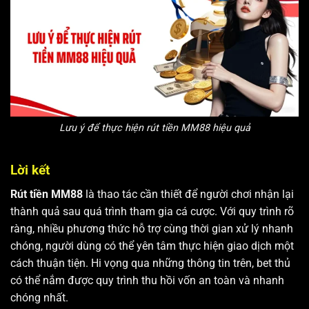
Lưu ý để thực hiện rút tiền MM88 hiệu quả
Lời kết
Rút tiền MM88
là thao tác cần thiết để người chơi nhận lại
thành quả sau quá trình tham gia cá cược. Với quy trình rõ
ràng, nhiều phương thức hỗ trợ cùng thời gian xử lý nhanh
chóng, người dùng có thể yên tâm thực hiện giao dịch một
cách thuận tiện. Hi vọng qua những thông tin trên, bet thủ
có thể nắm được quy trình thu hồi vốn an toàn và nhanh
chóng nhất.