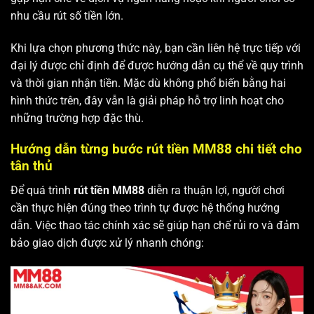
nhu cầu rút số tiền lớn.
Khi lựa chọn phương thức này, bạn cần liên hệ trực tiếp với
đại lý được chỉ định để được hướng dẫn cụ thể về quy trình
và thời gian nhận tiền. Mặc dù không phổ biến bằng hai
hình thức trên, đây vẫn là giải pháp hỗ trợ linh hoạt cho
những trường hợp đặc thù.
Hướng dẫn từng bước rút tiền MM88 chi tiết cho
tân thủ
Để quá trình
rút tiền MM88
diễn ra thuận lợi, người chơi
cần thực hiện đúng theo trình tự được hệ thống hướng
dẫn. Việc thao tác chính xác sẽ giúp hạn chế rủi ro và đảm
bảo giao dịch được xử lý nhanh chóng: