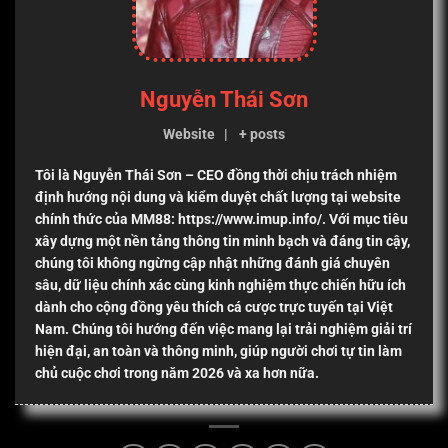
Nguyễn Thái Sơn
Website
|
+ posts
Tôi là Nguyễn Thái Sơn – CEO đồng thời chịu trách nhiệm
định hướng nội dung và kiểm duyệt chất lượng tại website
chính thức của MM88: https://www.imup.info/. Với mục tiêu
xây dựng một nền tảng thông tin minh bạch và đáng tin cậy,
chúng tôi không ngừng cập nhật những đánh giá chuyên
sâu, dữ liệu chính xác cùng kinh nghiệm thực chiến hữu ích
dành cho cộng đồng yêu thích cá cược trực tuyến tại Việt
Nam. Chúng tôi hướng đến việc mang lại trải nghiệm giải trí
hiện đại, an toàn và thông minh, giúp người chơi tự tin làm
chủ cuộc chơi trong năm 2026 và xa hơn nữa.