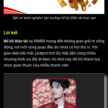
Bật mí kinh nghiệm tận hưởng nổ hũ thần tài trọn vẹn
Lời kết
Nổ hũ thần tài
tại MM88 mang đến không gian giải trí sống
động, nơi mỗi vòng quay đều ẩn chứa cơ hội thú vị. Với
giao diện bắt mắt, jackpot tích lũy hấp dẫn cùng nhiều
chương trình ưu đãi đi kèm, trò chơi này đã trở thành lựa
chọn quen thuộc của nhiều thành viên.