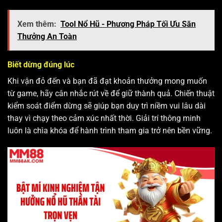
Xem thêm:
Tool Nổ Hũ - Phương Pháp Tối Ưu Săn
Thưởng An Toàn
Biết dừng đúng lúc
Khi vận đỏ đến và bạn đã đạt khoản thưởng mong muốn
từ game, hãy cân nhắc rút về để giữ thành quả. Chiến thuật
kiểm soát điểm dừng sẽ giúp bạn duy trì niềm vui lâu dài
thay vì chạy theo cảm xúc nhất thời. Giải trí thông minh
luôn là chìa khóa để hành trình tham gia trở nên bền vững.