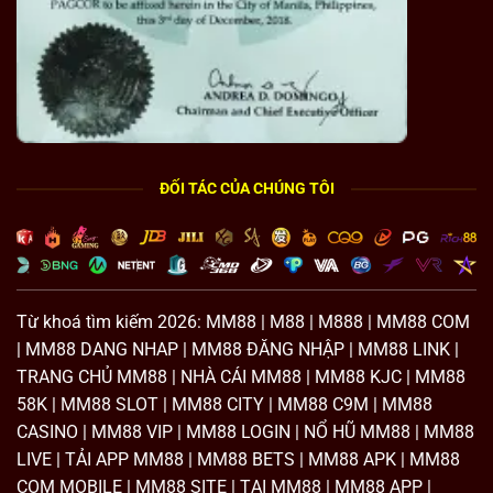
ĐỐI TÁC CỦA CHÚNG TÔI
Từ khoá tìm kiếm 2026: MM88 | M88 | M888 | MM88 COM
| MM88 DANG NHAP | MM88 ĐĂNG NHẬP | MM88 LINK |
TRANG CHỦ MM88 | NHÀ CÁI MM88 | MM88 KJC | MM88
58K | MM88 SLOT | MM88 CITY | MM88 C9M | MM88
CASINO | MM88 VIP | MM88 LOGIN | NỔ HŨ MM88 | MM88
LIVE | TẢI APP MM88 | MM88 BETS | MM88 APK | MM88
COM MOBILE | MM88 SITE | TẠI MM88 | MM88 APP |