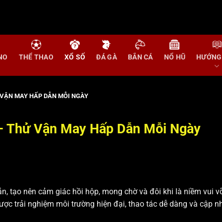
NO
THỂ THAO
XỔ SỐ
ĐÁ GÀ
BẮN CÁ
NỔ HŨ
HƯỚNG
Ử VẬN MAY HẤP DẪN MỖI NGÀY
– Thử Vận May Hấp Dẫn Mỗi Ngày
n, tạo nên cảm giác hồi hộp, mong chờ và đôi khi là niềm vui v
được trải nghiệm môi trường hiện đại, thao tác dễ dàng và cập n