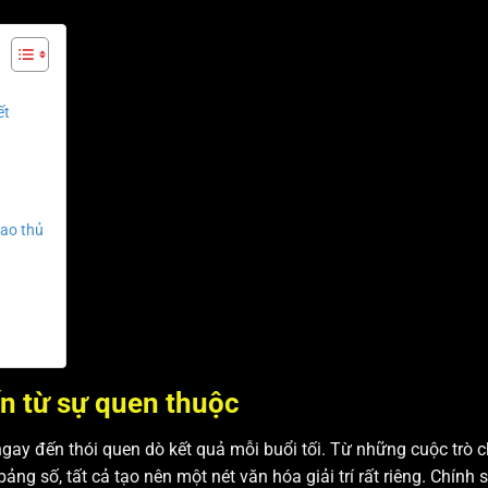
ết
cao thủ
n từ sự quen thuộc
 ngay đến thói quen dò kết quả mỗi buổi tối. Từ những cuộc trò 
g số, tất cả tạo nên một nét văn hóa giải trí rất riêng. Chính 