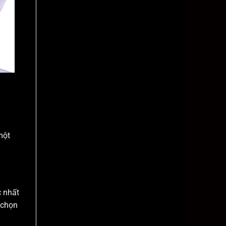
một
c nhất
 chọn