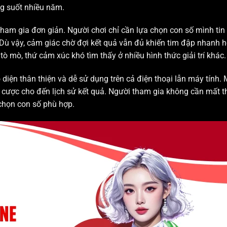
ng suốt nhiều năm.
ham gia đơn giản. Người chơi chỉ cần lựa chọn con số mình tin
 Dù vậy, cảm giác chờ đợi kết quả vẫn đủ khiến tim đập nhanh 
tò mò, thứ cảm xúc khó tìm thấy ở nhiều hình thức giải trí khác.
 diện thân thiện và dễ sử dụng trên cả điện thoại lẫn máy tính. 
ng cược cho đến lịch sử kết quả. Người tham gia không cần mất t
 chọn con số phù hợp.