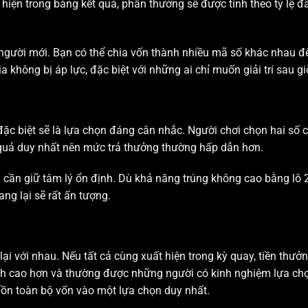
hiện trong bảng kết quả, phần thưởng sẽ được tính theo tỷ lệ đ
i người mới. Bạn có thể chia vốn thành nhiều mã số khác nhau đ
 không bị áp lực, đặc biệt với những ai chỉ muốn giải trí sau gi
đặc biệt sẽ là lựa chọn đáng cân nhắc. Người chơi chọn hai số 
t quả duy nhất nên mức trả thưởng thường hấp dẫn hơn.
 cần giữ tâm lý ổn định. Dù khả năng trúng không cao bằng lô 2
g lại sẽ rất ấn tượng.
i với nhau. Nếu tất cả cùng xuất hiện trong kỳ quay, tiền thưở
ách cao hơn và thường được những người có kinh nghiệm lựa ch
ồn toàn bộ vốn vào một lựa chọn duy nhất.