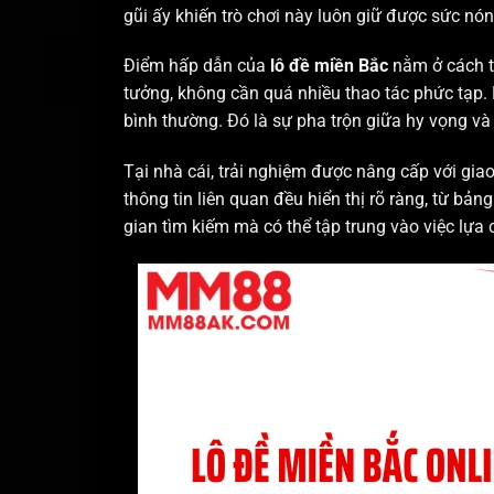
gũi ấy khiến trò chơi này luôn giữ được sức nó
Điểm hấp dẫn của
lô đề miền Bắc
nằm ở cách t
tưởng, không cần quá nhiều thao tác phức tạp.
bình thường. Đó là sự pha trộn giữa hy vọng và 
Tại nhà cái, trải nghiệm được nâng cấp với giao
thông tin liên quan đều hiển thị rõ ràng, từ bả
gian tìm kiếm mà có thể tập trung vào việc lựa