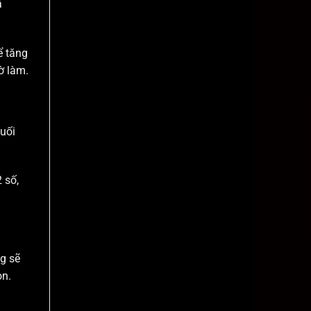
ã
ể tăng
ờ làm.
cuối
 số,
ng sẽ
ọn.