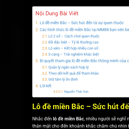
Nội Dung Bài Viết
Lô đề miền Bắc – Sức hút đến từ sự quen thuộc
Các hình thức lô đề miền Bắc tại MM88 bạn nên bi
Lô 2 số – Cách chơi quen thuộc
Đề đặc biệt – Tỷ lệ thưởng cao
Lô xiên – Kết hợp nhiều con số
3 càng – Trải nghiệm khác biệt
Bí quyết tham gia lô đề miền Bắc thông minh của 
Quản lý ngân sách hợp lý
Theo dõi kết quả để tham khảo
Giữ tâm lý ổn định
Lời kết
Nguyễn Thái Sơn
Lô đề miền Bắc – Sức hút đế
Nhắc đến
lô đề miền Bắc
, nhiều người sẽ nghĩ
thân mật cho đến khoảnh khắc chăm chú nhìn bản