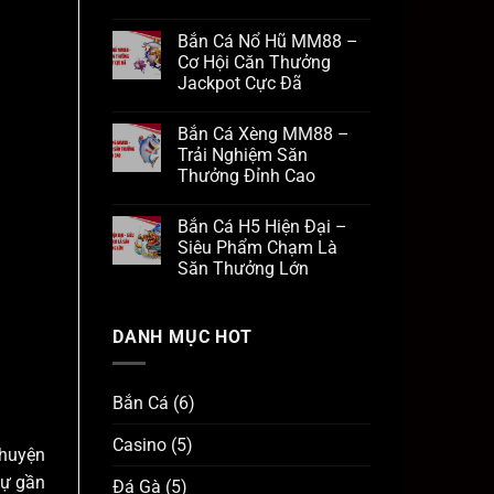
Bắn Cá Nổ Hũ MM88 –
Cơ Hội Căn Thưởng
Jackpot Cực Đã
Bắn Cá Xèng MM88 –
Trải Nghiệm Săn
Thưởng Đỉnh Cao
Bắn Cá H5 Hiện Đại –
Siêu Phẩm Chạm Là
Săn Thưởng Lớn
DANH MỤC HOT
Bắn Cá
(6)
Casino
(5)
chuyện
sự gần
Đá Gà
(5)