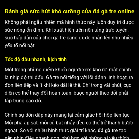
Đánh giá sức hút khó cưỡng của đá gà tre online
Không phải ngẫu nhiên mà hình thức này luôn duy trì được
sức nóng ổn định. Khi xuất hiện trên nền tảng trực tuyến,
sức hấp dẫn của chọi gà tre càng được nhân lên nhờ nhiều
yếu tố nổi bật.
Tốc độ đấu nhanh, kịch tính
Một trong những điểm khiến người xem khó rời mắt chính
là nhịp độ thi đấu. Gà tre nổi tiếng với lối đánh linh hoạt, ra
đòn liên tiếp và ít khi kéo dài lê thê. Chỉ trong vài phút, cục
diện có thể thay đổi hoàn toàn, buộc người theo dõi phải
tập trung cao độ.
Chính sự dồn dập này mang lại cảm giác hồi hộp liên tục.
Mỗi pha áp sát, mỗi cú bật nhảy đều có thể trở thành bước
ngoặt. So với nhiều hình thức giải trí khác,
đá gà tre
tạo
nên nhịp điệu nhanh gọn, phù hợp với những ai yêu thích