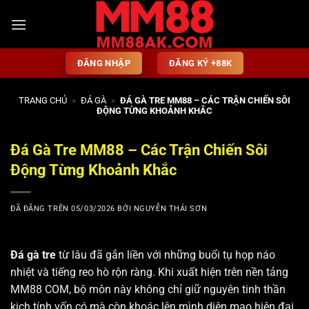
Chuyển
đến
nội
dung
ĐĂNG NHẬP
ĐĂNG KÝ +88K
TRANG CHỦ
»
ĐÁ GÀ
»
ĐÁ GÀ TRE MM88 – CÁC TRẬN CHIẾN SÔI
ĐỘNG TỪNG KHOẢNH KHẮC
Đá Gà Tre MM88 – Các Trận Chiến Sôi
Động Từng Khoảnh Khắc
ĐÃ ĐĂNG TRÊN
05/03/2026
BỞI
NGUYỄN THÁI SƠN
Đá gà tre
từ lâu đã gắn liền với những buổi tụ họp náo
nhiệt và tiếng reo hò rộn ràng. Khi xuất hiện trên nền tảng
MM88 COM
, bộ môn này không chỉ giữ nguyên tinh thần
kịch tính vốn có mà còn khoác lên mình diện mạo hiện đại.