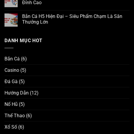
Đỉnh Cao
Bắn Cá H5 Hiện Đại – Siêu Phẩm Chạm Là Săn
Thưởng Lớn
DANH MỤC HOT
Bắn Cá
(6)
Casino
(5)
Đá Gà
(5)
Hướng Dẫn
(12)
Nổ Hũ
(5)
Thể Thao
(6)
Xổ Số
(6)