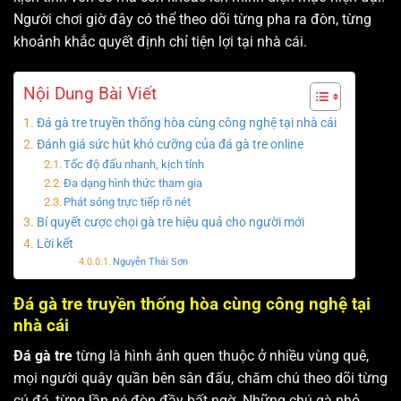
Người chơi giờ đây có thể theo dõi từng pha ra đòn, từng
khoảnh khắc quyết định chỉ tiện lợi tại nhà cái.
Nội Dung Bài Viết
Đá gà tre truyền thống hòa cùng công nghệ tại nhà cái
Đánh giá sức hút khó cưỡng của đá gà tre online
Tốc độ đấu nhanh, kịch tính
Đa dạng hình thức tham gia
Phát sóng trực tiếp rõ nét
Bí quyết cược chọi gà tre hiệu quả cho người mới
Lời kết
Nguyễn Thái Sơn
Đá gà tre truyền thống hòa cùng công nghệ tại
nhà cái
Đá gà tre
từng là hình ảnh quen thuộc ở nhiều vùng quê,
mọi người quây quần bên sân đấu, chăm chú theo dõi từng
cú đá, từng lần né đòn đầy bất ngờ. Những chú gà nhỏ