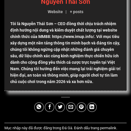
Nguyễn Thái Sơn
Website
|
+ posts
Tôi là Nguyễn Thái Sơn – CEO đồng thời chịu trách nhiệm
định hướng nội dung và kiểm duyệt chất lượng tại website
chính thức của MM88: https://www.imup.info/. Với mục tiêu
xây dựng một nền tảng thông tin minh bạch và đáng tin cậy,
chúng tôi không ngừng cập nhật những đánh giá chuyên
sâu, dữ liệu chính xác cùng kinh nghiệm thực chiến hữu ích
dành cho cộng đồng yêu thích cá cược trực tuyến tại Việt
Nam. Chúng tôi hướng đến việc mang lại trải nghiệm giải trí
hiện đại, an toàn và thông minh, giúp người chơi tự tin làm
chủ cuộc chơi trong năm 2026 và xa hơn nữa.
Mục nhập này đã được đăng trong
Đá Gà
. Đánh dấu trang
permalink
.