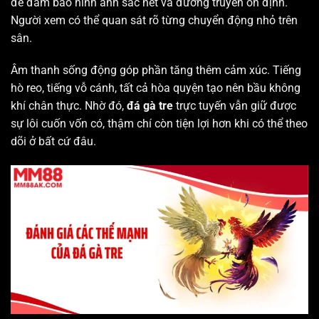
để đảm bảo hình ảnh sắc nét và đường truyền ổn định.
Người xem có thể quan sát rõ từng chuyển động nhỏ trên
sân.
Âm thanh sống động góp phần tăng thêm cảm xúc. Tiếng
hò reo, tiếng vỗ cánh, tất cả hòa quyện tạo nên bầu không
khí chân thực. Nhờ đó,
đá gà tre
trực tuyến vẫn giữ được
sự lôi cuốn vốn có, thậm chí còn tiện lợi hơn khi có thể theo
dõi ở bất cứ đâu.