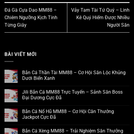
Đá Gà Cựa Dao MM88 –
Vảy Tam Tài Tứ Quý – Linh
Chiêm Ngưỡng Kịch Tính
Kê Quý Hiếm Được Nhiều
Từng Giây
Người Săn
BÀI VIẾT MỚI
Bắn Cá Thần Tài MM88 – Cơ Hội Săn Lộc Khủng
Dưới Biển Xanh
Jili Bắn Cá MM88 Trực Tuyến – Sảnh Săn Boss
Đại Dương Cực Đã
Bắn Cá Nổ Hũ MM88 – Cơ Hội Căn Thưởng
Jackpot Cực Đã
Bắn Cá Xèng MM88 – Trải Nghiệm Săn Thưởng