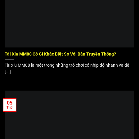
Tài Xỉu MM88 Có Gì Khác Biệt So Với Bàn Truyền Thống?
Tài xỉu MM88 là một trong những trò chơi có nhịp độ nhanh và dễ
[...]
05
Th3