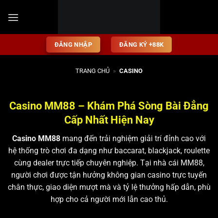
Chuyển
đến
nội
dung
ĐĂNG NHẬP
ĐĂNG KÝ +88K
TRANG CHỦ
»
CASINO
Casino MM88 – Khám Phá Sòng Bài Đẳng
Cấp Nhất Hiện Nay
Casino MM88
mang đến trải nghiệm giải trí đỉnh cao với
hệ thống trò chơi đa dạng như baccarat, blackjack, roulette
cùng dealer trực tiếp chuyên nghiệp. Tại nhà cái
MM88
,
người chơi được tận hưởng không gian casino trực tuyến
chân thực, giao diện mượt mà và tỷ lệ thưởng hấp dẫn, phù
hợp cho cả người mới lẫn cao thủ.