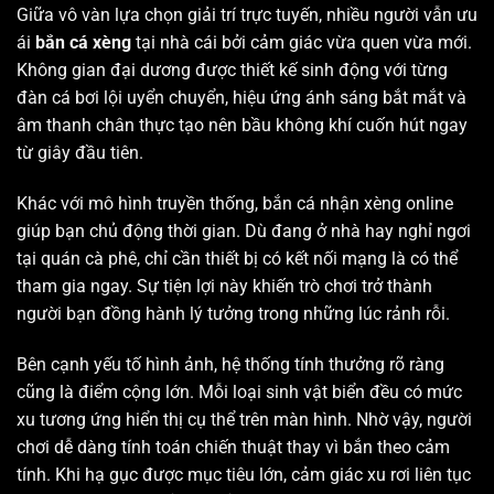
Giữa vô vàn lựa chọn giải trí trực tuyến, nhiều người vẫn ưu
ái
bắn cá xèng
tại nhà cái bởi cảm giác vừa quen vừa mới.
Không gian đại dương được thiết kế sinh động với từng
đàn cá bơi lội uyển chuyển, hiệu ứng ánh sáng bắt mắt và
âm thanh chân thực tạo nên bầu không khí cuốn hút ngay
từ giây đầu tiên.
Khác với mô hình truyền thống, bắn cá nhận xèng online
giúp bạn chủ động thời gian. Dù đang ở nhà hay nghỉ ngơi
tại quán cà phê, chỉ cần thiết bị có kết nối mạng là có thể
tham gia ngay. Sự tiện lợi này khiến trò chơi trở thành
người bạn đồng hành lý tưởng trong những lúc rảnh rỗi.
Bên cạnh yếu tố hình ảnh, hệ thống tính thưởng rõ ràng
cũng là điểm cộng lớn. Mỗi loại sinh vật biển đều có mức
xu tương ứng hiển thị cụ thể trên màn hình. Nhờ vậy, người
chơi dễ dàng tính toán chiến thuật thay vì bắn theo cảm
tính. Khi hạ gục được mục tiêu lớn, cảm giác xu rơi liên tục