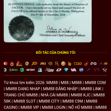
ĐỐI TÁC CỦA CHÚNG TÔI
Từ khoá tìm kiếm 2026: MM88 | M88 | M888 | MM88 COM
| MM88 DANG NHAP | MM88 ĐĂNG NHẬP | MM88 LINK |
TRANG CHỦ MM88 | NHÀ CÁI MM88 | MM88 KJC | MM88
58K | MM88 SLOT | MM88 CITY | MM88 C9M | MM88
CASINO | MM88 VIP | MM88 LOGIN | NỔ HŨ MM88 | MM88