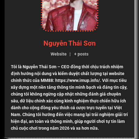
Nguyễn Thái Sơn
Website
|
+ posts
Tôi là Nguyễn Thái Sơn – CEO đồng thời chịu trách nhiệm
định hướng nội dung và kiểm duyệt chất lượng tại website
chính thức của MM88: https://www.imup.info/. Với mục tiêu
xây dựng một nền tảng thông tin minh bạch và đáng tin cậy,
chúng tôi không ngừng cập nhật những đánh giá chuyên
sâu, dữ liệu chính xác cùng kinh nghiệm thực chiến hữu ích
dành cho cộng đồng yêu thích cá cược trực tuyến tại Việt
Nam. Chúng tôi hướng đến việc mang lại trải nghiệm giải trí
hiện đại, an toàn và thông minh, giúp người chơi tự tin làm
chủ cuộc chơi trong năm 2026 và xa hơn nữa.