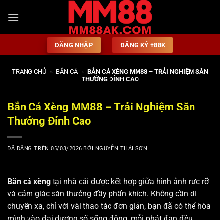
Chuyển
đến
nội
dung
ĐĂNG NHẬP
ĐĂNG KÝ +88K
TRANG CHỦ
»
BẮN CÁ
»
BẮN CÁ XÈNG MM88 – TRẢI NGHIỆM SĂN
THƯỞNG ĐỈNH CAO
Bắn Cá Xèng MM88 – Trải Nghiệm Săn
Thưởng Đỉnh Cao
ĐÃ ĐĂNG TRÊN
05/03/2026
BỞI
NGUYỄN THÁI SƠN
Bắn cá xèng
tại nhà cái được kết hợp giữa hình ảnh rực rỡ
và cảm giác săn thưởng đầy phấn khích. Không cần di
chuyển xa, chỉ với vài thao tác đơn giản, bạn đã có thể hòa
mình vào đại dương số sống động, mỗi phát đạn đều