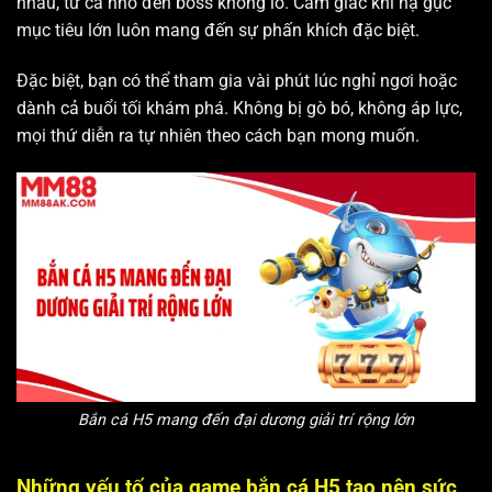
nhau, từ cá nhỏ đến boss khổng lồ. Cảm giác khi hạ gục
mục tiêu lớn luôn mang đến sự phấn khích đặc biệt.
Đặc biệt, bạn có thể tham gia vài phút lúc nghỉ ngơi hoặc
dành cả buổi tối khám phá. Không bị gò bó, không áp lực,
mọi thứ diễn ra tự nhiên theo cách bạn mong muốn.
Bắn cá H5 mang đến đại dương giải trí rộng lớn
Những yếu tố của game bắn cá H5 tạo nên sức