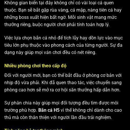
Không gian biển tại đây không chỉ có vài loại cá quen
thuộc. Bạn sẽ bắt gặp rùa vàng, cá mập, nàng tiên cá hay
những boss xuất hiện bất ngờ. Mỗi sinh vật mang mức
thưởng riêng, buộc người chơi phải tính toán hợp lý.
Việc lựa chọn bắn cá nhỏ để tích lũy hay dồn lực vào mục
tiêu lớn phụ thuộc vào phong cách của từng người. Sự đa
dạng này giúp mọi ván chơi đều có nét riêng.
Nhiều phòng chơi theo cấp độ
Đối với người mới, bạn có thể bắt đầu ở phòng cơ bản với
nhịp độ vừa phải. Khi đã quen thao tác, việc chuyển sang
phòng cao hơn sẽ mở ra cơ hội săn thưởng hấp dẫn hơn.
Sự phân chia này giúp mọi đối tượng đều tìm được môi
trường phù hợp.
Bắn cá H5
vì thế không chỉ dành cho cao
thủ mà còn thân thiện với người lần đầu trải nghiệm.