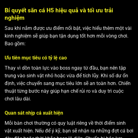
Bí quyết săn cá H5 hiệu quả và tối ưu trải
nghiệm
Sau khi nắm được ưu điểm nổi bật, việc hiểu thêm một vài
kinh nghiệm sẽ giúp bạn tận dụng tốt hơn mỗi vòng chơi.
Bao gồm:
Ưu tiên mục tiêu có tỷ lệ cao
Thay vì dồn toàn lực vào boss ngay từ đầu, bạn nên tập
trung vào sinh vật nhỏ hoặc vừa để tích lũy. Khi số dư ổn
định, việc chuyển sang mục tiêu lớn sẽ an toàn hơn. Chiến
thuật từng bước này giúp hạn chế rủi ro và duy trì cuộc
chơi lâu dài.
Quan sát nhịp cá xuất hiện
Mỗi bàn chơi thường có quy luật riêng về thời điểm sinh
vật xuất hiện. Nếu để ý kỹ, bạn sẽ nhận ra những đợt cá bơi