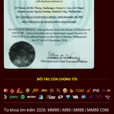
ĐỐI TÁC CỦA CHÚNG TÔI
Từ khoá tìm kiếm 2026: MM88 | M88 | M888 | MM88 COM