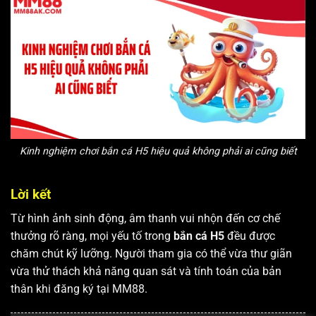
Kinh nghiệm chơi bắn cá H5 hiệu quả không phải ai cũng biết
Lời kết
Từ hình ảnh sinh động, âm thanh vui nhộn đến cơ chế
thưởng rõ ràng, mọi yếu tố trong
bắn cá H5
đều được
chăm chút kỹ lưỡng. Người tham gia có thể vừa thư giãn
vừa thử thách khả năng quan sát và tính toán của bản
thân khi đăng ký tại MM88.