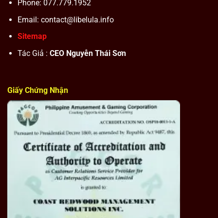
Phone: 077.779.1952
Email:
contact@libelula.info
Sitemap
Tác Giả :
CEO Nguyễn Thái Sơn
Giấy Chứng Nhận