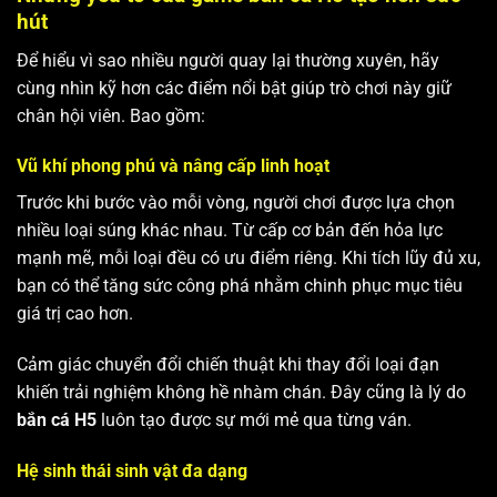
hút
Để hiểu vì sao nhiều người quay lại thường xuyên, hãy
cùng nhìn kỹ hơn các điểm nổi bật giúp trò chơi này giữ
chân hội viên. Bao gồm:
Vũ khí phong phú và nâng cấp linh hoạt
Trước khi bước vào mỗi vòng, người chơi được lựa chọn
nhiều loại súng khác nhau. Từ cấp cơ bản đến hỏa lực
mạnh mẽ, mỗi loại đều có ưu điểm riêng. Khi tích lũy đủ xu,
bạn có thể tăng sức công phá nhằm chinh phục mục tiêu
giá trị cao hơn.
Cảm giác chuyển đổi chiến thuật khi thay đổi loại đạn
khiến trải nghiệm không hề nhàm chán. Đây cũng là lý do
bắn cá H5
luôn tạo được sự mới mẻ qua từng ván.
Hệ sinh thái sinh vật đa dạng