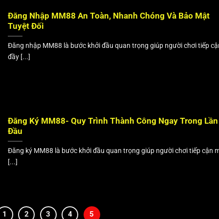
Đăng Nhập MM88 An Toàn, Nhanh Chóng Và Bảo Mật
Tuyệt Đối
Đăng nhập MM88 là bước khởi đầu quan trọng giúp người chơi tiếp cậ
đầy [...]
Đăng Ký MM88- Quy Trình Thành Công Ngay Trong Lần
Đầu
Đăng ký MM88 là bước khởi đầu quan trọng giúp người chơi tiếp cận 
[...]
1
2
3
4
5