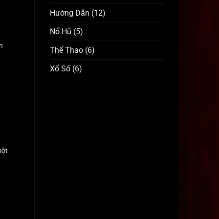
Hướng Dẫn
(12)
Nổ Hũ
(5)
n
Thể Thao
(6)
Xổ Số
(6)
một