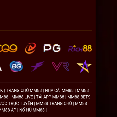
NK | TRANG CHỦ MM88 | NHÀ CÁI MM88 | MM88
MM88 | MM88 LIVE | TẢI APP MM88 | MM88 BETS
 CƯỢC TRỰC TUYẾN | MM88 TRANG CHỦ | MM88
MM88 ÁP | NỔ HŨ MM88 |