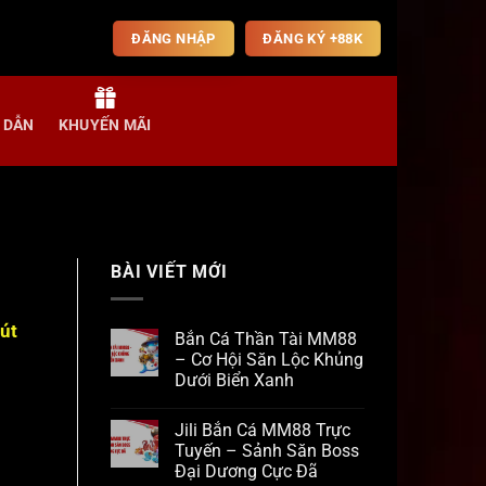
ĐĂNG NHẬP
ĐĂNG KÝ +88K
 DẪN
KHUYẾN MÃI
BÀI VIẾT MỚI
út
Bắn Cá Thần Tài MM88
– Cơ Hội Săn Lộc Khủng
Dưới Biển Xanh
Jili Bắn Cá MM88 Trực
Tuyến – Sảnh Săn Boss
Đại Dương Cực Đã